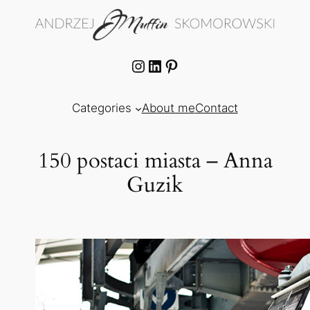
Skip
to
content
Instagram
LinkedIn
Pinterest
Categories
About me
Contact
150 postaci miasta – Anna
Guzik